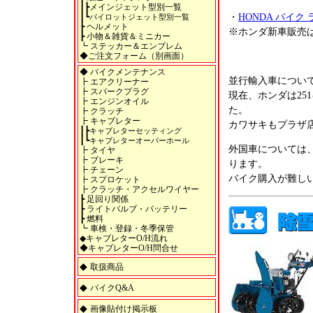
┃┣
メインジェット型別一覧
┃┗
・
HONDA バイク
パイロットジェット型別一覧
┣
ヘルメット
※ホンダ新車販売は
┣
小物＆雑貨＆ミニカー
┗
ステッカー＆エンブレム
◆
ご注文フォーム（別画面）
◆
バイクメンテナンス
並行輸入車につい
┣
エアクリーナー
┣
スパークプラグ
現在、ホンダは2
┣
エンジンオイル
た。
┣
クラッチ
┣
キャブレター
カワサキもプラザ
┃┣
キャブレターセッティング
┃┗
キャブレターオーバーホール
外国車については
┣
タイヤ
┣
ブレーキ
ります。
┣
チェーン
バイク購入が難しい
┣
スプロケット
┣
クラッチ・アクセルワイヤー
┣
足回り関係
┣
ライトバルブ・バッテリー
┣
燃料
┗
車検・登録・冬季保管
◆
キャブレターO/H流れ
◆
キャブレターO/H問合せ
◆
取扱商品
◆
バイクQ&A
◆
画像貼付け掲示板