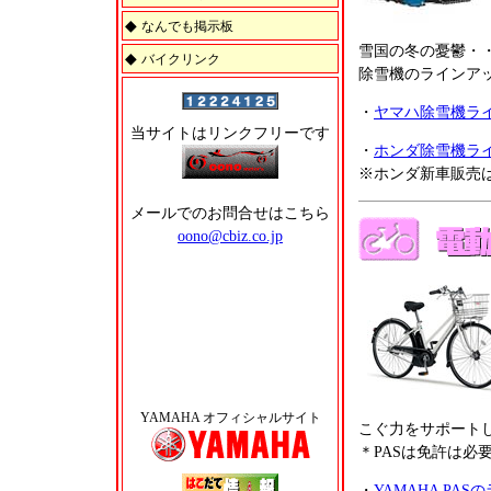
◆
なんでも掲示板
雪国の冬の憂鬱・
◆
バイクリンク
除雪機のラインア
・
ヤマハ除雪機ラ
当サイトはリンクフリーです
・
ホンダ除雪機ラ
※ホンダ新車販売は
メールでのお問合せはこちら
oono@cbiz.co.jp
YAMAHA オフィシャルサイト
こぐ力をサポート
＊PASは免許は必
・
YAMAHA PA