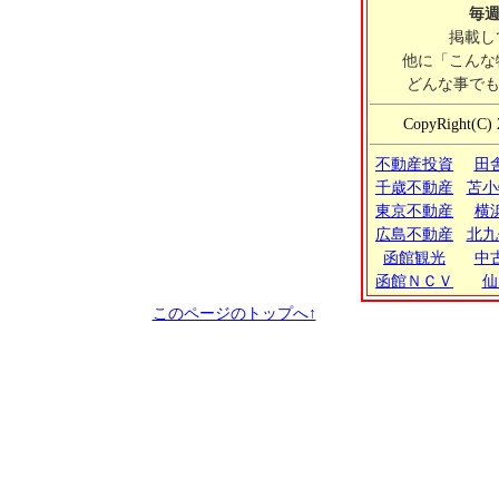
毎週
掲載し
他に「こんな
どんな事で
CopyRight(C) 
不動産投資
田
千歳不動産
苫小
東京不動産
横
広島不動産
北九
函館観光
中
函館ＮＣＶ
仙
このページのトップへ↑