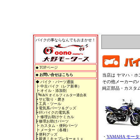
バイクの事ならなんでもおまかせ！
◆
TOPページ
◆
お問い合せはこちら
当店は ヤマハ・
その他メーカーの
◆
バイク・パーツ通販
┣
中古バイク（レア新車）
純正部品・カスタ
┣
オイル・添加剤
┃┗
K&N オイルフィルター適合表
┣
サビ取り・磨き
┣
工具・ツール
┣
電気系パーツ＆グッズ
┣
6Vバイクの電気系
┣
修理お助けケミカル
┣
修理お助けパーツ
┣
カスタム・便利パーツ
┣
メーター（各種）
┣
便利グッズ
・
YAMAHA モー
┣
最速！キャブレターｅｔｃ